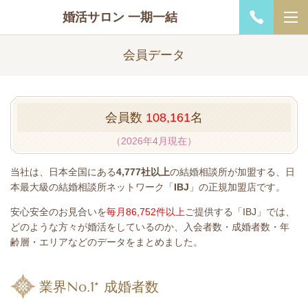
婚活サロン 一期一結
会員データ
会員数
108,161
名
（2026年4月現在）
当社は、日本全国にある
4,777社以上
の結婚相談所が加盟する、日
本最大級の結婚相談所ネットワーク「
IBJ
」の正規加盟店です。
安心安全のお見合いを
毎月86,752件以上
ご提供する「IBJ」では、
どのような方々が婚活をしているのか、入会者数・成婚者数・年
齢層・エリアなどのデータをまとめました。
業界No.1* 成婚者数