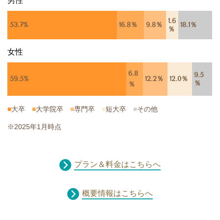
男性
1.6
53.7%
16.8％
9.8％
18.1％
％
女性
6.8
9.5
59.5%
12.2％
12.0％
％
％
■
大卒
■
大学院卒
■
専門卒
■
短大卒
■
その他
※2025年1月時点
プラン＆料金はこちらへ
概要情報はこちらへ