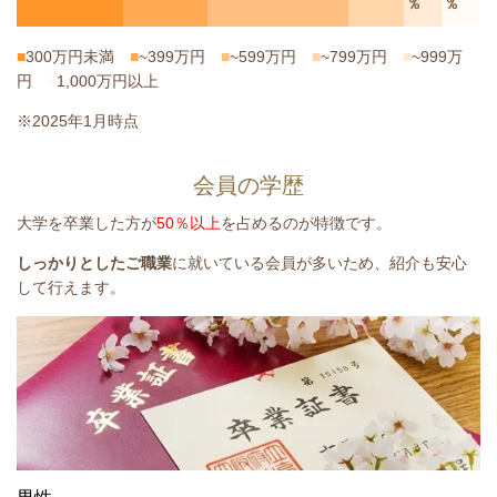
%
%
■
300万円未満
■
~399万円
■
~599万円
■
~799万円
■
~999万
円
■
1,000万円以上
※2025年1月時点
会員の学歴
大学を卒業した方が
50％以上
を占めるのが特徴です。
しっかりとしたご職業
に就いている会員が多いため、紹介も安心
して行えます。