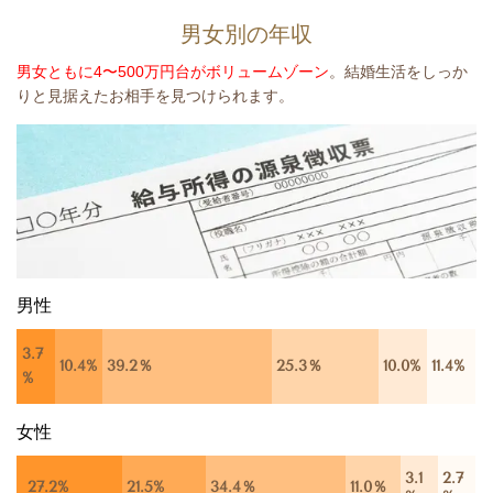
男女別の年収
男女ともに4〜500万円台がボリュームゾーン
。結婚生活をしっか
りと見据えたお相手を見つけられます。
男性
3.7
10.4%
39.2％
25.3％
10.0%
11.4%
%
女性
3.1
2.7
27.2%
21.5%
34.4％
11.0％